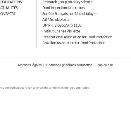
PUBLICATIONS
Research group on dairy science
ACTUALITÉS
Food Inspection Laboratory
CONTACTS
Société Française de Microbiologie
AB Microbiologia
UMR-T BioEcoAgro 1158
Institut Charles Viollette
International Association for Food Protection
Brazilian Association for Food Protection
Mentions légales
Conditions générales d'utilisation
Plan du site
nco-brrérsilian dédié aux sciences des aliments et biologie appliquée.