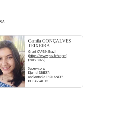
OSA
Camila GONÇALVES
TEIXEIRA
Grant CAPES/,Brazil
(
https://www.gov.br/capes
)
(2019-2022)
Supervisors:
Djamel DRIDER
and Antonio FERNANDES
DE CARVALHO