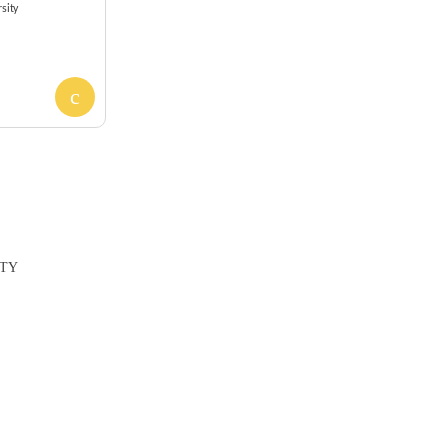
sity
ITY