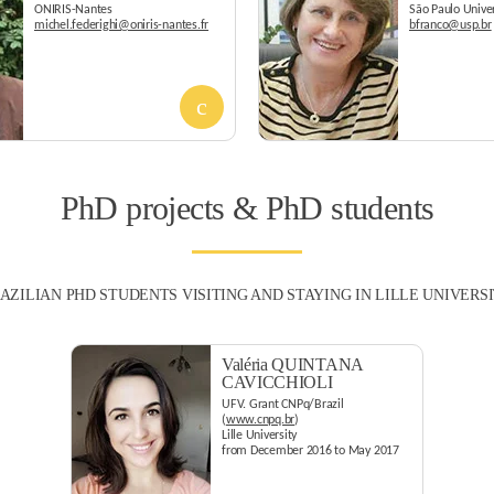
ONIRIS-Nantes
São Paulo Univer
michel.federighi@oniris-nantes.fr
bfranco@usp.br
PhD projects & PhD students
AZILIAN PHD STUDENTS VISITING AND STAYING IN LILLE UNIVERS
Valéria QUINTANA
CAVICCHIOLI
UFV. Grant CNPq/Brazil
(
www.cnpq.br
)
Lille University
from December 2016 to May 2017