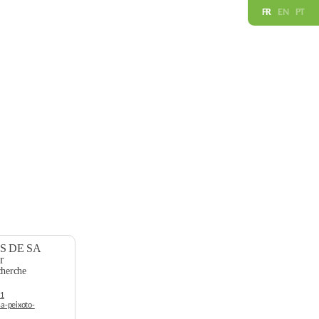
FR
EN
PT
ES DE SA
r
cherche
01
sa-peixoto-