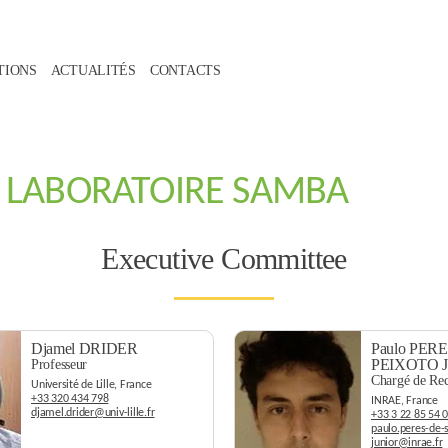
TIONS
ACTUALITÉS
CONTACTS
U LABORATOIRE SAMBA
Executive Committee
Djamel DRIDER
Paulo PER
PEIXOTO J
Professeur
Chargé de Re
Université de Lille, France
+33 320 434 798
INRAE, France
djamel.drider@univ-lille.fr
+33 3 22 85 54 
paulo.peres-de-
junior@inrae.fr