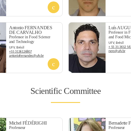
Antonio FERNANDES
Luís AUG
DE CARVALHO
Professor in 
Professor in Food Science
and Food Mic
and Technology
UFV, Brésil
+ 55 31 3612 56
UFV, Brésil
nero@ufv.br
+55 3136126807
antoniofernandes@ufv.br
Scientific Committee
Michel FÉDÉRIGHI
Bernadett
Professeur
Professeur