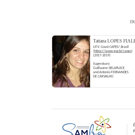
DU
Tatiana LOPES FIA
UFV. Grant CAPES/,Brazil
(
https://www.gov.br/capes
)
(2017-2019)
Supervisors:
Guillaume DELAPLACE
and Antonio FERNANDES
DE CARVALHO