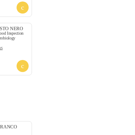
USTO NERO
Food Inspection
robiology
15
e FRANCO