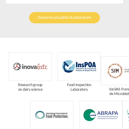
Toutes les actualités du laboratoire
Research group
Food Inspection
Société Fran
on dairy science
Laboratory
de Microbiol